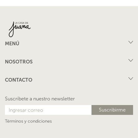
MENÚ
Compra
NOSOTROS
Arriendo
FAQ
Vende tu propiedad
CONTACTO
Privacidad
Arrienda tu propiedad
juana@lacasadejuana.cl
Contacto
Nosotros
Suscríbete a nuestro newsletter
Blog
Términos y condiciones