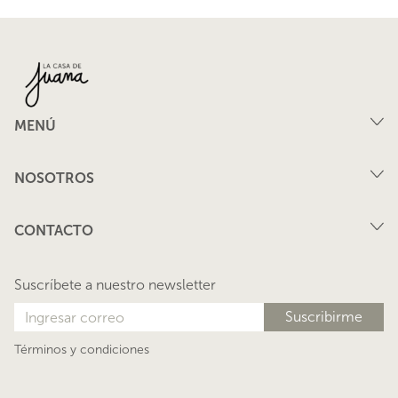
MENÚ
Compra
NOSOTROS
Arriendo
FAQ
Vende tu propiedad
CONTACTO
Privacidad
Arrienda tu propiedad
juana@lacasadejuana.cl
Contacto
Nosotros
Suscríbete a nuestro newsletter
Blog
Términos y condiciones