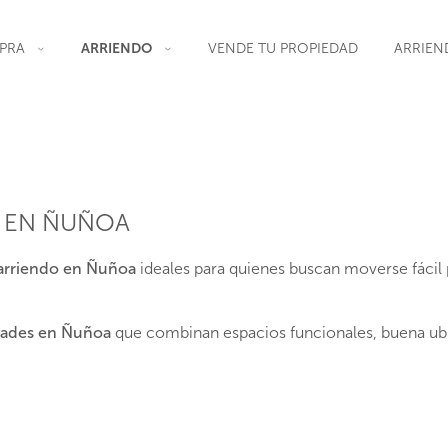
PRA
ARRIENDO
VENDE TU PROPIEDAD
ARRIEN
O EN ÑUÑOA
arriendo en Ñuñoa
ideales para quienes buscan moverse fácil 
dades en Ñuñoa
que combinan espacios funcionales, buena ubic