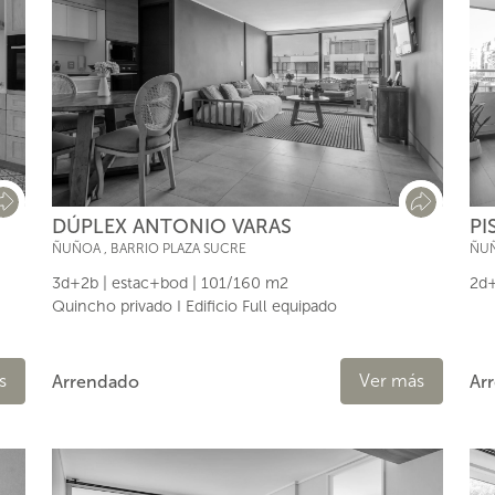
PI
DÚPLEX ANTONIO VARAS
ÑU
ÑUÑOA
,
BARRIO PLAZA SUCRE
2d+
3d+2b | estac+bod | 101/160 m2
Quincho privado I Edificio Full equipado
s
Ver más
Ar
Arrendado