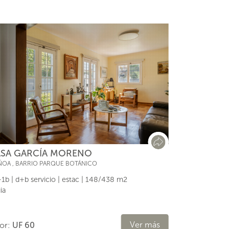
SA GARCÍA MORENO
ÑOA
,
BARRIO PARQUE BOTÁNICO
1b | d+b servicio | estac | 148/438 m2
ia
Ver más
lor:
UF 60