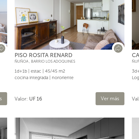
CA
PISO ROSITA RENARD
ÑU
ÑUÑOA
,
BARRIO LOS ADOQUINES
3d+
1d+1b | estac | 45/45 m2
Log
cocina integrada | nororiente
s
Ver más
Va
Valor:
UF 16