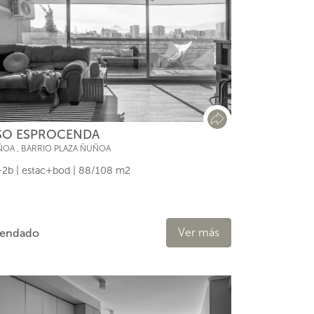
SO ESPROCENDA
ÑOA
,
BARRIO PLAZA ÑUÑOA
2b | estac+bod | 88/108 m2
Ver más
rendado