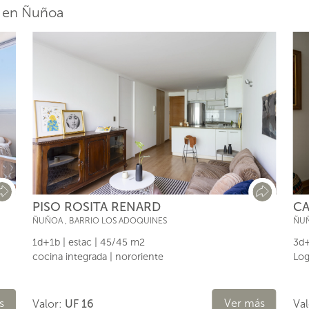
o en Ñuñoa
CA
PISO ROSITA RENARD
ÑU
ÑUÑOA
,
BARRIO LOS ADOQUINES
3d+
1d+1b | estac | 45/45 m2
Log
cocina integrada | nororiente
s
Ver más
Va
Valor:
UF 16