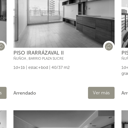
PISO IRARRÁZAVAL II
PI
ÑUÑOA
,
BARRIO PLAZA SUCRE
ÑU
1d+1b | estac+bod | 40/37 m2
1d+
gra
Ver más
s
Arrendado
Ar