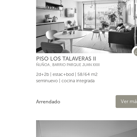
PISO LOS TALAVERAS II
ÑUÑOA
,
BARRIO PARQUE JUAN XXIII
2d+2b | estac+bod | 58/64 m2
seminuevo | cocina integrada
Ver má
Arrendado