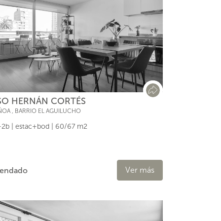
SO HERNÁN CORTÉS
ÑOA
,
BARRIO EL AGUILUCHO
2b | estac+bod | 60/67 m2
Ver más
rendado