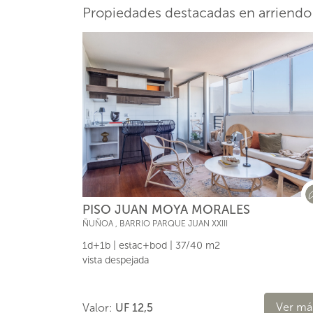
Propiedades destacadas en arriend
PISO JUAN MOYA MORALES
ÑUÑOA
,
BARRIO PARQUE JUAN XXIII
1d+1b | estac+bod | 37/40 m2
vista despejada
Ver má
Valor:
UF 12,5