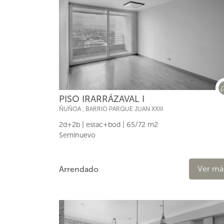
PISO IRARRÁZAVAL I
ÑUÑOA
,
BARRIO PARQUE JUAN XXIII
2d+2b | estac+bod | 65/72 m2
Seminuevo
Ver má
Arrendado