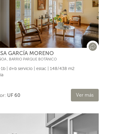
SA GARCÍA MORENO
ÑOA
,
BARRIO PARQUE BOTÁNICO
1b | d+b servicio | estac | 148/438 m2
ia
Ver más
lor:
UF 60