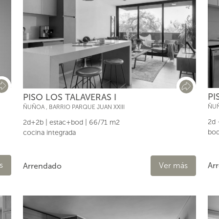
PI
PISO LOS TALAVERAS I
ÑU
ÑUÑOA
,
BARRIO PARQUE JUAN XXIII
2d 
2d+2b | estac+bod | 66/71 m2
bod
cocina integrada
s
Ver más
Ar
Arrendado