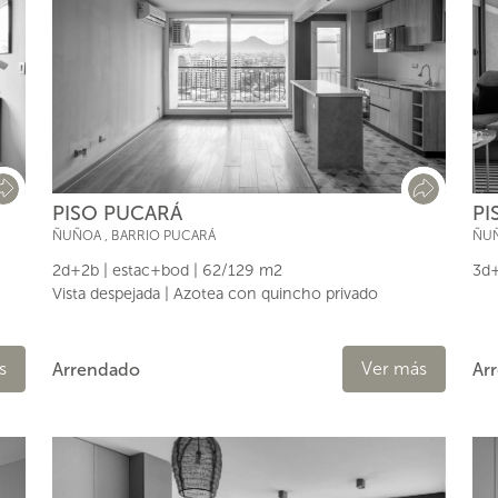
PI
PISO PUCARÁ
ÑU
ÑUÑOA
,
BARRIO PUCARÁ
3d+
2d+2b | estac+bod | 62/129 m2
Vista despejada | Azotea con quincho privado
s
Ver más
Ar
Arrendado