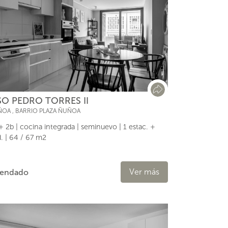
SO PEDRO TORRES II
ÑOA
,
BARRIO PLAZA ÑUÑOA
+ 2b | cocina integrada | seminuevo | 1 estac. +
. | 64 / 67 m2
Ver más
rendado