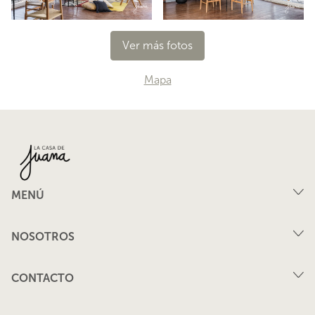
Ver más fotos
Mapa
MENÚ
Compra
NOSOTROS
Arriendo
FAQ
Vende tu propiedad
CONTACTO
Privacidad
Arrienda tu propiedad
juana@lacasadejuana.cl
Contacto