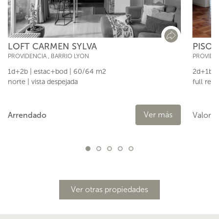
PISO 
LOFT CARMEN SYLVA
PROVIDE
PROVIDENCIA
,
BARRIO LYON
2d+1b |
1d+2b | estac+bod | 60/64 m2
full rem
norte | vista despejada
Ver más
Valor:
Arrendado
Ver otras propiedades