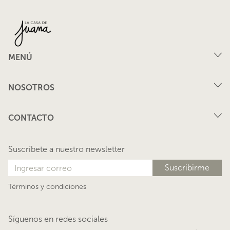
MENÚ
Compra
NOSOTROS
Arriendo
FAQ
Vende tu propiedad
CONTACTO
Privacidad
Arrienda tu propiedad
juana@lacasadejuana.cl
Contacto
Nosotros
Suscríbete a nuestro newsletter
Blog
Términos y condiciones
Síguenos en redes sociales