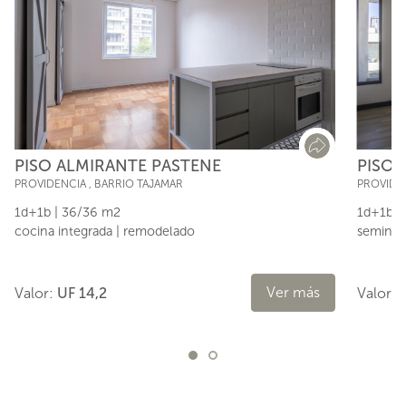
PISO ALMIRANTE PASTENE
PISO S
PROVIDENCIA
,
BARRIO TAJAMAR
PROVIDE
1d+1b | 36/36 m2
1d+1b |
cocina integrada | remodelado
seminue
Ver más
Valor:
UF 14,2
Valor: