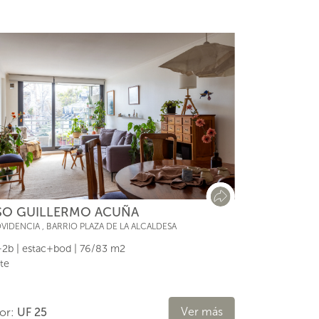
SO GUILLERMO ACUÑA
VIDENCIA
,
BARRIO PLAZA DE LA ALCALDESA
2b | estac+bod | 76/83 m2
te
Ver más
lor:
UF 25