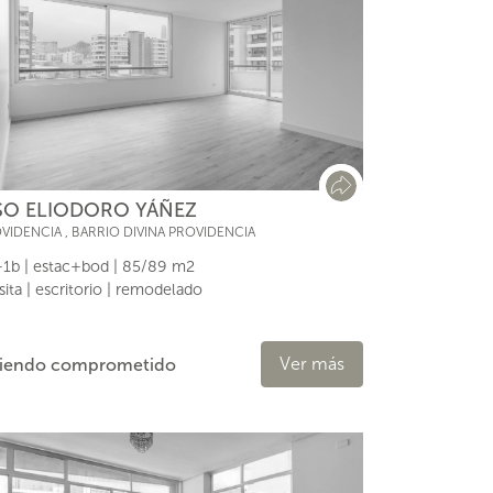
SO ELIODORO YÁÑEZ
VIDENCIA
,
BARRIO DIVINA PROVIDENCIA
1b | estac+bod | 85/89 m2
isita | escritorio | remodelado
Ver más
riendo comprometido