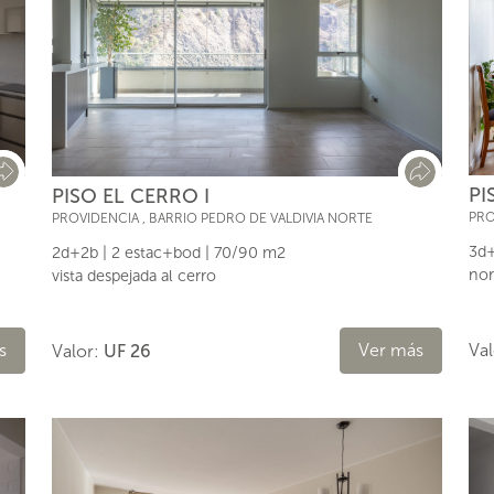
PI
PISO EL CERRO I
PRO
PROVIDENCIA
,
BARRIO PEDRO DE VALDIVIA NORTE
3d+
2d+2b | 2 estac+bod | 70/90 m2
nor
vista despejada al cerro
Va
s
Ver más
Valor:
UF 26