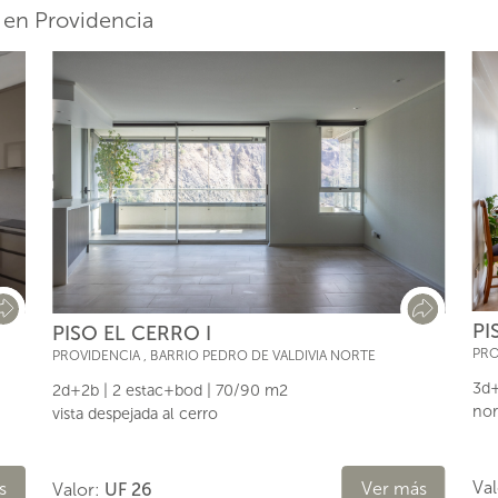
 en Providencia
PI
PISO EL CERRO I
PRO
PROVIDENCIA
,
BARRIO PEDRO DE VALDIVIA NORTE
3d+
2d+2b | 2 estac+bod | 70/90 m2
nor
vista despejada al cerro
Va
s
Ver más
Valor:
UF 26