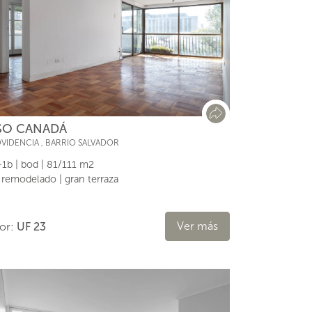
SO CANADÁ
VIDENCIA
,
BARRIO SALVADOR
1b | bod | 81/111 m2
l remodelado | gran terraza
Ver más
lor:
UF 23