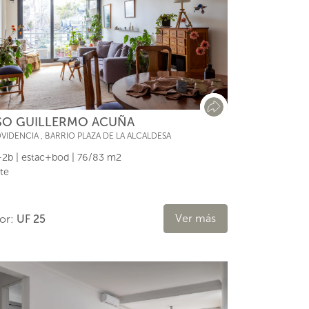
SO GUILLERMO ACUÑA
VIDENCIA
,
BARRIO PLAZA DE LA ALCALDESA
2b | estac+bod | 76/83 m2
te
Ver más
lor:
UF 25