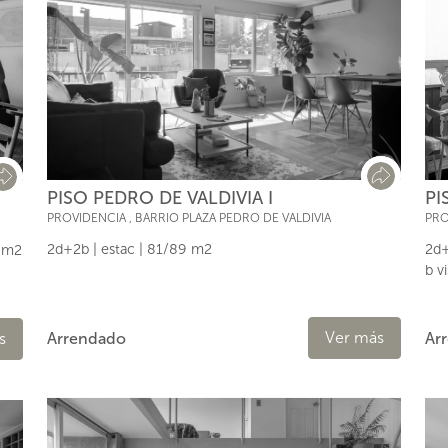
PISO PEDRO DE VALDIVIA I
PI
PROVIDENCIA
,
BARRIO PLAZA PEDRO DE VALDIVIA
PRO
2d+2b | estac | 81/89 m2
2d+
1 m2
b vi
Ver más
s
Arrendado
Ar