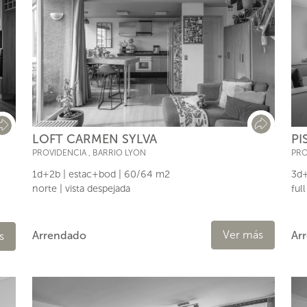
PI
LOFT CARMEN SYLVA
PRO
PROVIDENCIA
,
BARRIO LYON
3d+
1d+2b | estac+bod | 60/64 m2
ful
norte | vista despejada
s
Ver más
Ar
Arrendado