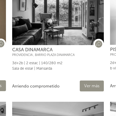
PI
CASA DINAMARCA
PRO
PROVIDENCIA
,
BARRIO PLAZA DINAMARCA
2d+
3d+2b | 2 estac | 140/280 m2
b v
Sala de estar | Mansarda
s
Ver más
Ar
Arriendo comprometido