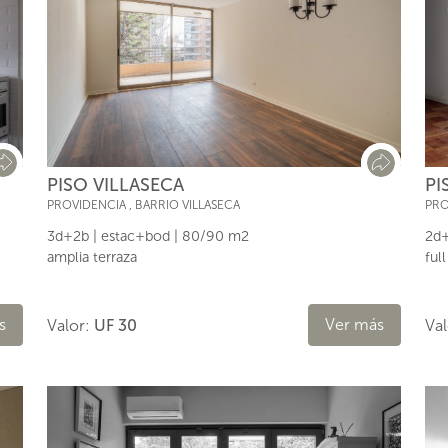
PISO VILLASECA
PI
PROVIDENCIA
,
BARRIO VILLASECA
PRO
3d+2b | estac+bod | 80/90 m2
2d+
amplia terraza
ful
Ver más
s
Valor:
UF 30
Va