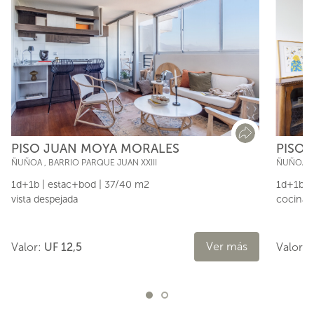
PISO JUAN MOYA MORALES
PISO 
ÑUÑOA
,
BARRIO PARQUE JUAN XXIII
ÑUÑOA
,
1d+1b | estac+bod | 37/40 m2
1d+1b | 
vista despejada
cocina i
Ver más
Valor:
UF 12,5
Valor: