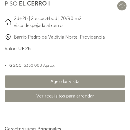
PISO
EL CERRO I
2d+2b | 2 estac+bod | 70/90 m2
vista despejada al cerro
Barrio Pedro de Valdivia Norte, Providencia
Valor:
UF 26
GGCC:
$330.000 Aprox.
Agendar visita
Ver requisitos para arrendar
Características Principales