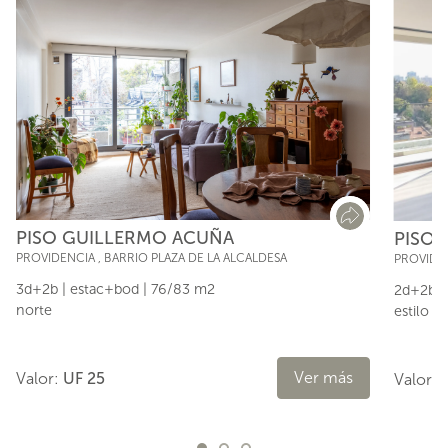
PISO GUILLERMO ACUÑA
PISO 
PROVIDENCIA
,
BARRIO PLAZA DE LA ALCALDESA
PROVIDE
3d+2b | estac+bod | 76/83 m2
2d+2b |
norte
estilo m
Ver más
Valor:
UF 25
Valor: