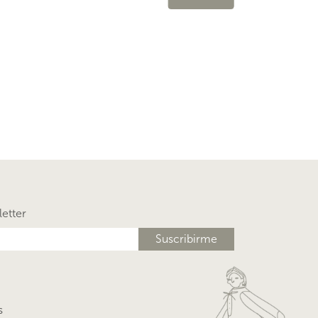
letter
s