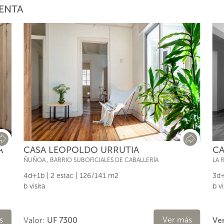
ENTA
CASA LEOPOLDO URRUTIA
A
CA
ÑUÑOA
,
BARRIO SUBOFICIALES DE CABALLERÍA
LA 
4d+1b | 2 estac | 126/141 m2
3d+
b visita
b v
Ver más
s
Valor:
UF 7300
Ve