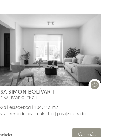
SA SIMÓN BOLÍVAR I
REINA
,
BARRIO LYNCH
2b | estac+bod | 104/113 m2
isita | remodelada | quincho | pasaje cerrado
Ver más
ndido