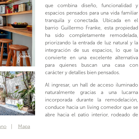
que combina diseño, funcionalidad y
espacios pensados para una vida familiar
tranquila y conectada. Ubicada en el
barrio Guillermo Franke, esta propiedad
ha sido completamente remodelada,
priorizando la entrada de luz natural y la
integración de sus espacios, lo que la
convierte en una excelente alternativa
para quienes buscan una casa con
carácter y detalles bien pensados.
Al ingresar, un hall de acceso iluminado
naturalmente gracias a una lucarna
incorporada durante la remodelación,
conduce hacia un living comedor que se
abre hacia el patio interior, rodeado de
vegetación y cielo abierto. La cocina,
ano
Mapa
también renovada, se desplazó hacia el