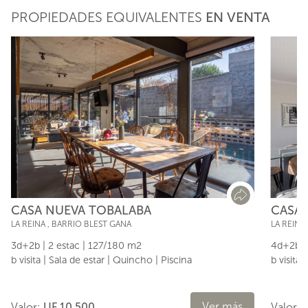
PROPIEDADES EQUIVALENTES
EN VENTA
CASA NUEVA TOBALABA
CASA 
LA REINA
,
BARRIO BLEST GANA
LA REINA
3d+2b | 2 estac | 127/180 m2
4d+2b |
b visita | Sala de estar | Quincho | Piscina
b visita 
Ver más
Valor:
UF 10.500
Valor: