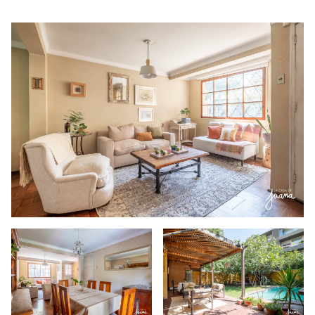
con una gran terraza techada, perfecta para compartir en
familia durante todo el año. La cocina fue ampliada
recientemente y hoy se abre hacia el patio, facilitando la
conexión entre lo interior y exterior.
El jardín cuenta con
piscina y un área de parrilla, ideal para disfrutar del aire
libre en un entorno privado y tranquilo.
En el segundo piso se encuentran tres dormitorios,
destacando el principal por su amplitud y un encantador
bal
…