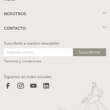
Compra
NOSOTROS
Arriendo
FAQ
Vende tu propiedad
CONTACTO
Privacidad
Arrienda tu propiedad
juana@lacasadejuana.cl
Contacto
Nosotros
Suscríbete a nuestro newsletter
Blog
Términos y condiciones
Síguenos en redes sociales