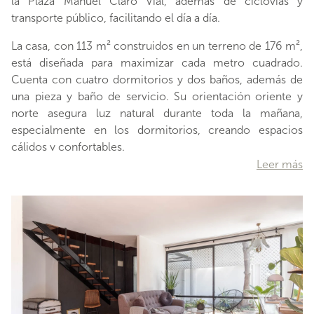
la Plaza Manuel Claro Vial, además de ciclovías y
transporte público, facilitando el día a día.
La casa, con 113 m² construidos en un terreno de 176 m²,
está diseñada para maximizar cada metro cuadrado.
Cuenta con cuatro dormitorios y dos baños, además de
una pieza y baño de servicio. Su orientación oriente y
norte asegura luz natural durante toda la mañana,
especialmente en los dormitorios, creando espacios
cálidos y confortables.
Leer más
La cocina tradicional ofrece la posibilidad de integrarse al
área social, brindando mayor amplitud y fluidez en la vida
diaria. Los baños cuentan con ventilación natural,
asegurando buena iluminación. Además, los pisos de
parquet pulido y vitrificado aportan calidez y un toque
clásico a los ambientes.
Ubicada en un pasaje abierto, esta casa ofrece un
ambiente familiar, sin gastos comunes. Dispone de dos