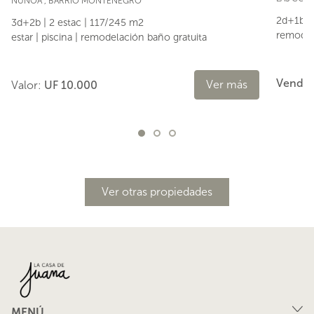
ÑUÑOA
,
BARRIO MONTENEGRO
2d+1b | 
3d+2b | 2 estac | 117/245 m2
remodela
estar | piscina | remodelación baño gratuita
Vendid
Ver más
Valor:
UF 10.000
Ver otras propiedades
MENÚ