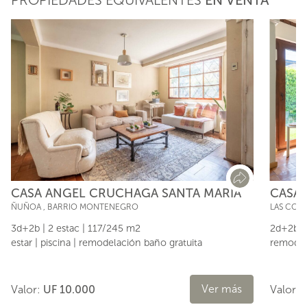
PROPIEDADES EQUIVALENTES
EN VENTA
CASA ANGEL CRUCHAGA SANTA MARIA
CASA
ÑUÑOA
,
BARRIO MONTENEGRO
LAS CON
3d+2b | 2 estac | 117/245 m2
2d+2b | 
estar | piscina | remodelación baño gratuita
remodela
Ver más
Valor:
UF 10.000
Valor: