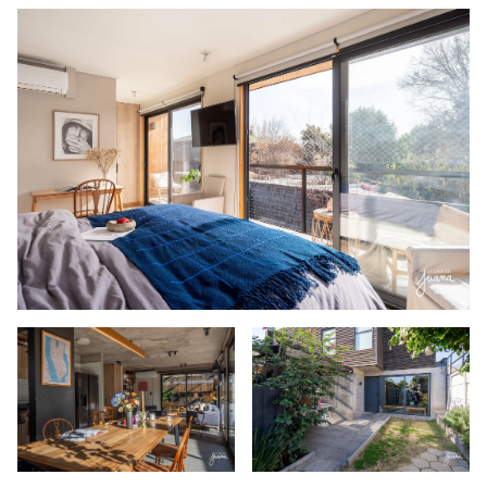
Egaña, con las líneas 3 y 4, y del Metro Simón Bolívar,
además de conexión expedita a Vespucio Sur y a la
Autopista Vespucio Oriente. Las avenidas Príncipe de
Gales, Tobalaba, Ossa y Larraín quedan a mano para
moverse por el sector oriente. En materia de colegios,
alrededor están el Andrée English School, The Grange
School, el Colegio Santo Domingo y el British Royal
School, y para la salud, la Clínica Bupa Santiago, el Centro
Médico UC Christus Plaza
…