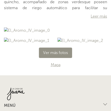
quincho, acompañado de zonas verdesque poseen
sistema de riego automático para facilitar su
mantenimiento. Además, tiene portón de acceso y las
Leer más
ventanas de la propiedad con rejas de color negro, que
combinan perfectamente con la fachada, mientras
mantienen la seguridad del hogar. En el primer piso, verás
lacocina independiente(muy amplia y cómoda, con
mesones de cuarzo), junto a las zonas de living comedor,
las cuales tienen salida hacia el sector del quincho(todos
Ver más fotos
e
Mapa
…
MENÚ