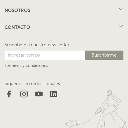
Compra
NOSOTROS
Arriendo
FAQ
Vende tu propiedad
CONTACTO
Privacidad
Arrienda tu propiedad
juana@lacasadejuana.cl
Contacto
Nosotros
Suscríbete a nuestro newsletter
Blog
Términos y condiciones
Síguenos en redes sociales