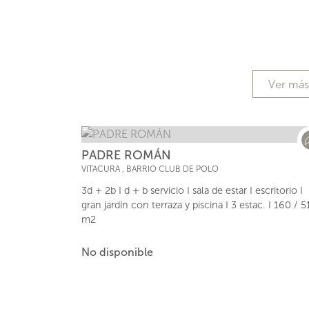
Ver má
PADRE ROMÁN
VITACURA
,
BARRIO CLUB DE POLO
3d + 2b I d + b servicio I sala de estar I escritorio I
gran jardín con terraza y piscina I 3 estac. I 160 / 5
m2
No disponible