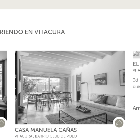
RRIENDO
EN VITACURA
EL
VIT
3d 
qui
Ar
CASA MANUELA CAÑAS
VITACURA
,
BARRIO CLUB DE POLO