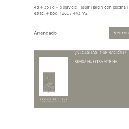
4d + 3b I d + b servicio I estar I jardín con piscina I
estac. + bod. I 261 / 443 m2
Ver má
Arrendado
¿NECESITAS INSPIRACIÓN?
REVISA NUESTRA VITRINA