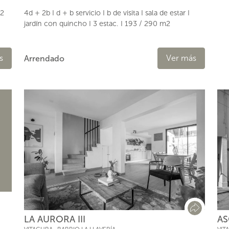
 2
4d + 2b I d + b servicio I b de visita I sala de estar I
jardín con quincho I 3 estac. I 193 / 290 m2
s
Ver más
Arrendado
LA AURORA III
AS