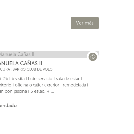
Ver más
NUELA CAÑAS II
ACURA
,
BARRIO CLUB DE POLO
 2b I b visita I b de servicio I sala de estar I
ritorio I oficina o taller exterior I remodelada I
dín con piscina I 3 estac. + …
rendado