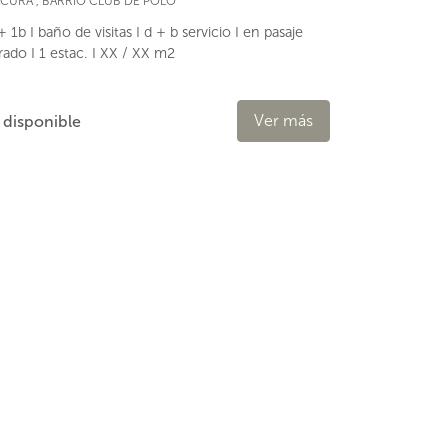
ACURA
,
BARRIO CLUB DE POLO
+ 1b I baño de visitas I d + b servicio I en pasaje
rado I 1 estac. I XX / XX m2
Ver más
 disponible