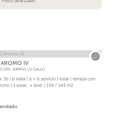
Filtro avanzado
 AROMO IV
ACURA
,
BARRIO LO GALLO
+ 2b | b visita | d + b servicio | estar | terraza con
ncho | 1 estac. + bod. | 150 / 143 m2
rendado