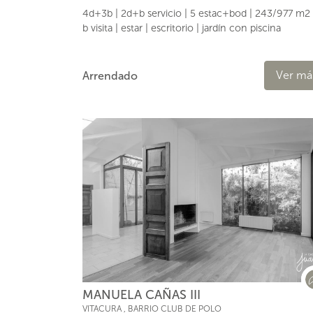
4d+3b | 2d+b servicio | 5 estac+bod | 243/977 m2
b visita | estar | escritorio | jardín con piscina
Ver má
Arrendado
MANUELA CAÑAS III
VITACURA
,
BARRIO CLUB DE POLO