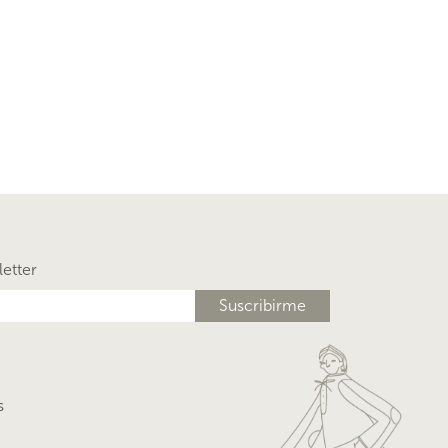
letter
s