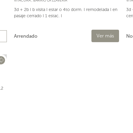
VITACURA
,
BARRIO LA LLAVERÍA
VIT
3d + 2b I b visita I estar o 4to dorm. I remodelada I en
3d 
pasaje cerrado I 1 estac. I
cer
Ver más
Arrendado
No
s
12