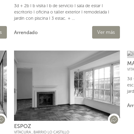
3d + 2b I b visita I b de servicio I sala de estar I
escritorio I oficina o taller exterior I remodelada I
jardín con piscina I 3 estac. + …
s
Ver más
Arrendado
MA
VIT
3d +
esc
jar
Ar
ESPOZ
VITACURA
,
BARRIO LO CASTILLO