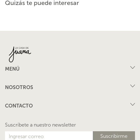
Quizás te puede interesar
MENÚ
Compra
NOSOTROS
Arriendo
FAQ
Vende tu propiedad
CONTACTO
Privacidad
Arrienda tu propiedad
juana@lacasadejuana.cl
Contacto
Nosotros
Suscríbete a nuestro newsletter
Blog