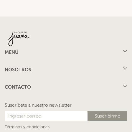
MENÚ
Compra
NOSOTROS
Arriendo
FAQ
Vende tu propiedad
CONTACTO
Privacidad
Arrienda tu propiedad
juana@lacasadejuana.cl
Contacto
Nosotros
Suscríbete a nuestro newsletter
Blog
Términos y condiciones