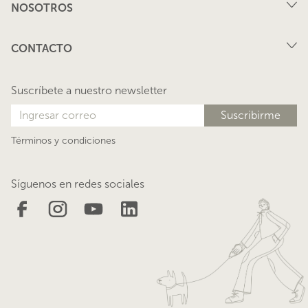
NOSOTROS
Arriendo
FAQ
Vende tu propiedad
CONTACTO
Privacidad
Arrienda tu propiedad
juana@lacasadejuana.cl
Contacto
Nosotros
Suscríbete a nuestro newsletter
Blog
Términos y condiciones
Síguenos en redes sociales