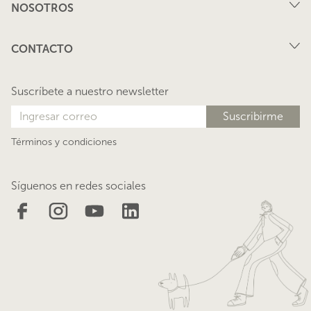
NOSOTROS
Arriendo
FAQ
Vende tu propiedad
CONTACTO
Privacidad
Arrienda tu propiedad
juana@lacasadejuana.cl
Contacto
Nosotros
Suscríbete a nuestro newsletter
Blog
Términos y condiciones
Síguenos en redes sociales