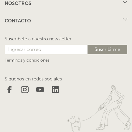
NOSOTROS
Arriendo
FAQ
Vende tu propiedad
CONTACTO
Privacidad
Arrienda tu propiedad
juana@lacasadejuana.cl
Contacto
Nosotros
Suscríbete a nuestro newsletter
Blog
Términos y condiciones
Síguenos en redes sociales