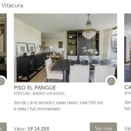
 Vitacura
CA
PISO EL PANGUE
VIT
VITACURA
,
BARRIO LAS NIEVES
3d+
3d+2b | d+b servicio | estac+bod | 146/195 m2
ful
b visita | full remodelado
Ver más
s
Va
Valor:
UF 14.200