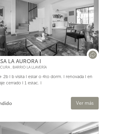
SA LA AURORA I
ACURA
,
BARRIO LA LLAVERÍA
+ 2b I b visita I estar o 4to dorm. I renovada I en
aje cerrado I 1 estac. I
Ver más
ndido