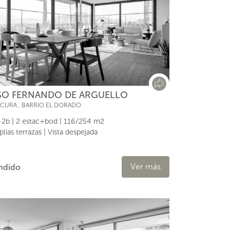
SO FERNANDO DE ARGUELLO
ACURA
,
BARRIO EL DORADO
2b | 2 estac+bod | 116/254 m2
lias terrazas | Vista despejada
Ver más
ndido