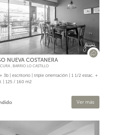
SO NUEVA COSTANERA
ACURA
,
BARRIO LO CASTILLO
+ 3b | escritorio | triple orientación | 1 1/2 estac. +
. | 125 / 160 m2
Ver más
ndido