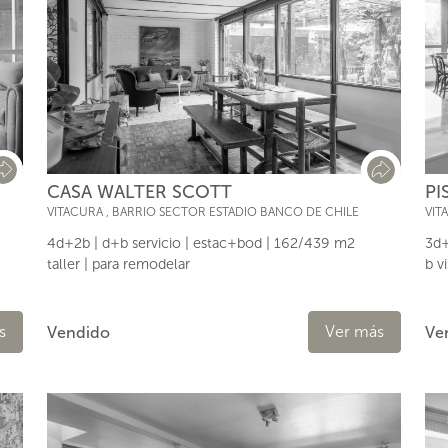
CASA WALTER SCOTT
PI
VITACURA
,
BARRIO SECTOR ESTADIO BANCO DE CHILE
VIT
4d+2b | d+b servicio | estac+bod | 162/439 m2
3d+
taller | para remodelar
b vi
s
Ver más
Vendido
Ve