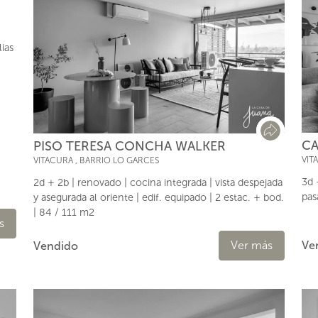
lias
CA
PISO TERESA CONCHA WALKER
VIT
VITACURA
,
BARRIO LO GARCES
3d 
2d + 2b | renovado | cocina integrada | vista despejada
pas
y asegurada al oriente | edif. equipado | 2 estac. + bod.
| 84 / 111 m2
s
Ver más
Ve
Vendido