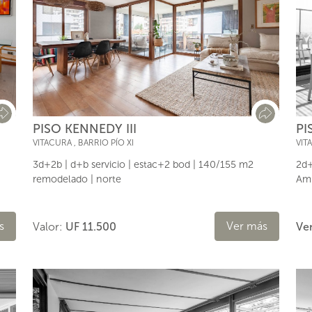
PI
PISO KENNEDY III
VIT
VITACURA
,
BARRIO PÍO XI
2d+
3d+2b | d+b servicio | estac+2 bod | 140/155 m2
Amp
remodelado | norte
Ver más
s
Ve
Valor:
UF 11.500