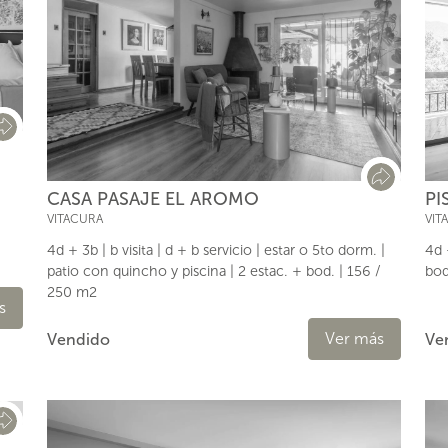
PI
CASA PASAJE EL AROMO
VIT
VITACURA
4d 
4d + 3b | b visita | d + b servicio | estar o 5to dorm. |
bod
patio con quincho y piscina | 2 estac. + bod. | 156 /
250 m2
s
Ver más
Ve
Vendido