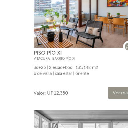
PISO PÍO XI
VITACURA
,
BARRIO PÍO XI
3d+2b | 2 estac+bod | 131/148 m2
b de visita | sala estar | oriente
Ver má
Valor:
UF 12.350