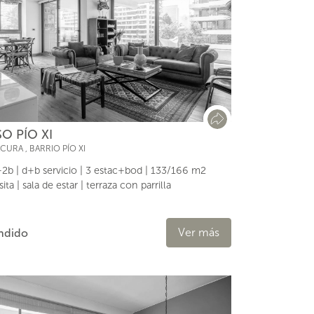
SO PÍO XI
ACURA
,
BARRIO PÍO XI
2b | d+b servicio | 3 estac+bod | 133/166 m2
sita | sala de estar | terraza con parrilla
Ver más
ndido