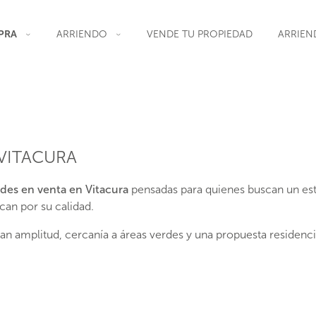
PRA
ARRIENDO
VENDE TU PROPIEDAD
ARRIEN
VITACURA
des en venta en Vitacura
pensadas para quienes buscan un está
can por su calidad.
 amplitud, cercanía a áreas verdes y una propuesta residenci