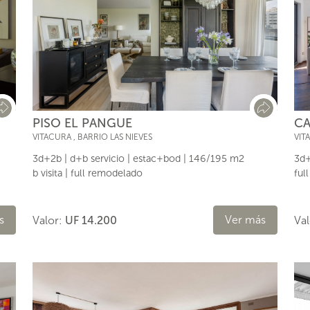
CA
PISO EL PANGUE
VIT
VITACURA
,
BARRIO LAS NIEVES
3d+
3d+2b | d+b servicio | estac+bod | 146/195 m2
ful
b visita | full remodelado
Ver más
s
Va
Valor:
UF 14.200