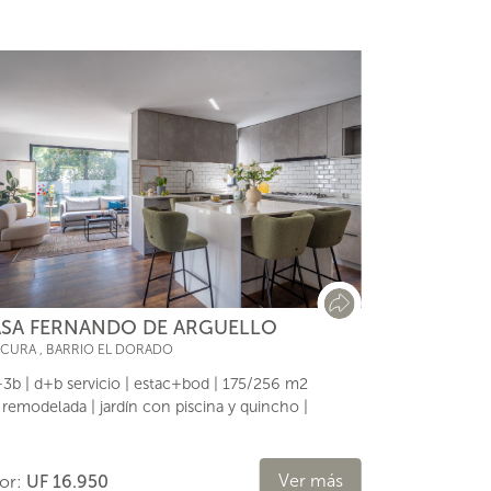
SA FERNANDO DE ARGUELLO
ACURA
,
BARRIO EL DORADO
3b | d+b servicio | estac+bod | 175/256 m2
l remodelada | jardín con piscina y quincho |
Ver más
lor:
UF 16.950