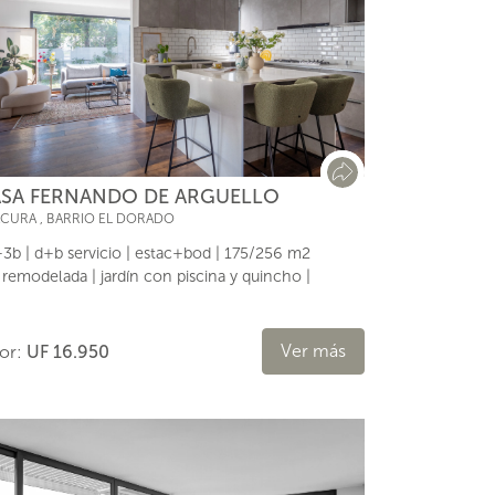
SA FERNANDO DE ARGUELLO
ACURA
,
BARRIO EL DORADO
3b | d+b servicio | estac+bod | 175/256 m2
l remodelada | jardín con piscina y quincho |
Ver más
lor:
UF 16.950