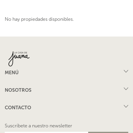
No hay propiedades disponibles.
MENÚ
Compra
NOSOTROS
Arriendo
FAQ
Vende tu propiedad
CONTACTO
Privacidad
Arrienda tu propiedad
juana@lacasadejuana.cl
Contacto
Nosotros
Suscríbete a nuestro newsletter