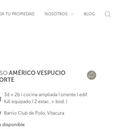
DA TU PROPIEDAD
NOSOTROS
BLOG
ISO
AMÉRICO VESPUCIO
ORTE
3d + 2b I cocina ampliada I oriente I edif.
full equipado I 2 estac. + bod. I
Barrio Club de Polo, Vitacura
 disponible