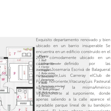
Exquisito departamento renovado y bien
llegar caminando. Justo en la esquina hay
ubicado en un barrio insuperable Se
un Stripcenter, que incluye una farmacia,
encuentra en un edificio construido en el
una pastelería, un minimarket y un café,
2007, cómodamente ubicado en un
mientras que a pocas cuadras también
cuadrante definido por las
hay más tiendas, una peluquería, una
avenidasJosemaría Escrivá de Balagueral
verdulería y un supermercado. En la
norponiente,Luis Carreray elClub de
Nueva Costanera, también a una distancia
Poloal nororiente,VitacurayLuis Pasteural
caminable, hay muchos restoranes. El
suroriente, y la mismaAmérico
sector cuenta con una buena oferta
Vespucionorte al surponiente, donde
decolegios, destacándose elSaint
apenas saliendo a la calle aparece el
George, el Alianza Francesa, el Colegio
agradable parque lineal de su bandejón
Alemán y el Colegio Las Ursulinas. El