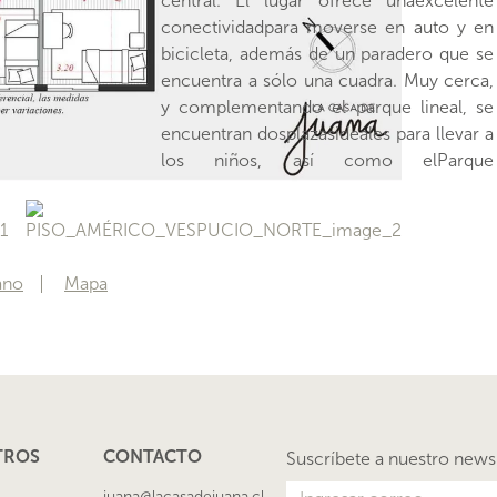
central. El lugar ofrece unaexcelente
departamento es amplio, bien distribuido,
conectividadpara moverse en auto y en
y tiene una excelente orientación
bicicleta, además de un paradero que se
principalmente oriente, la que garantiza
encuentra a sólo una cuadra. Muy cerca,
mucha luminosidad y que no sea muy
y complementando el parque lineal, se
caluroso en verano ni muy frío en
encuentran dosplazasideales para llevar a
los niños, así como elParque
Bicentenario, al que también se puede
ano
Mapa
TROS
CONTACTO
Suscríbete a nuestro news
juana@lacasadejuana.cl