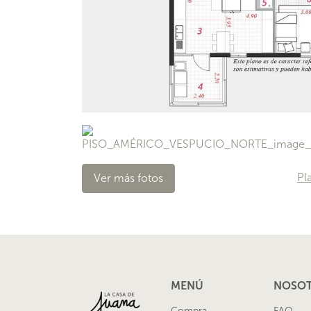
Pl
Ver más fotos
MENÚ
NOSO
Compra
FAQ