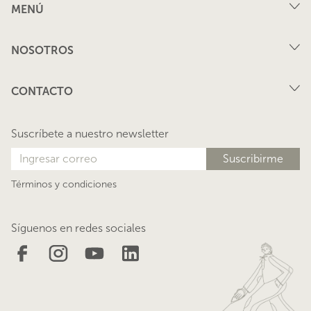
MENÚ
Compra
NOSOTROS
Arriendo
FAQ
Vende tu propiedad
CONTACTO
Privacidad
Arrienda tu propiedad
juana@lacasadejuana.cl
Contacto
Nosotros
Suscríbete a nuestro newsletter
Blog
Términos y condiciones
Síguenos en redes sociales