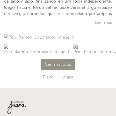
de lado y lado, finalizando en una logia independiente,
luego, hacia el fondo del recibidor verás el largo espacio
del living y comedor, que es acompañado por amplios
ventanales que dan ala terraza. Hacia la derecha, un
Leer más
segundo pasillo te guía, primero por el baño secundario,
y luego hacia los dormitorios. De los dormitorios
secundarios, uno de ellos tiene closet propio (el otro
dispone de un closet en el pasillo), y ambos cuentan con
espacio para plantas en la ventana. Finalmente,el
dormitorio principal tiene su propia terraza privada,closet
y ba
Ver más fotos
…
Plano
Mapa