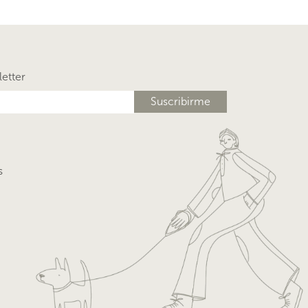
letter
s