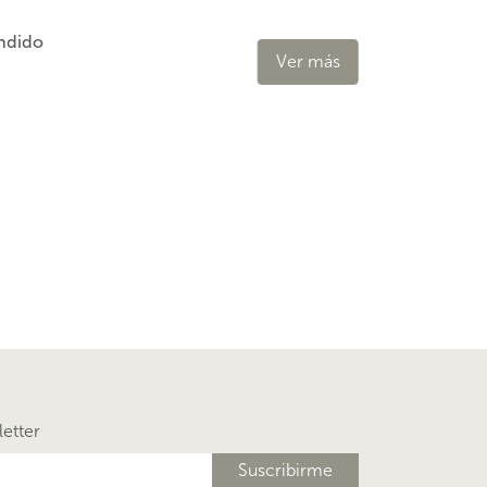
ndido
Ver más
letter