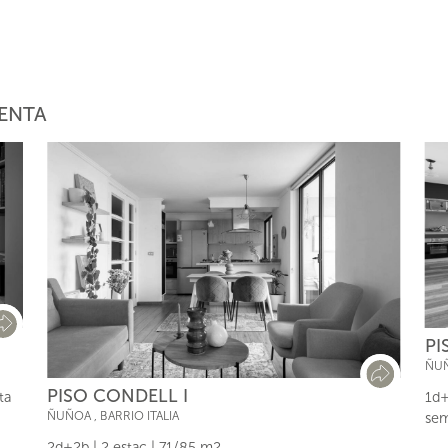
ENTA
PI
ÑU
PISO CONDELL I
ta
1d+
ÑUÑOA
,
BARRIO ITALIA
sem
2d+2b | 2 estac | 71/85 m2