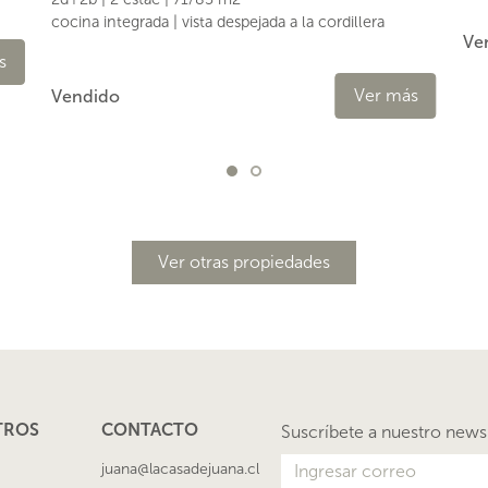
cocina integrada | vista despejada a la cordillera
Ve
s
Ver más
Vendido
Ver otras propiedades
TROS
CONTACTO
Suscríbete a nuestro news
juana@lacasadejuana.cl