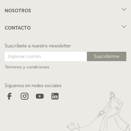
Compra
NOSOTROS
Arriendo
FAQ
Vende tu propiedad
CONTACTO
Privacidad
Arrienda tu propiedad
juana@lacasadejuana.cl
Contacto
Nosotros
Suscríbete a nuestro newsletter
Blog
Términos y condiciones
Síguenos en redes sociales