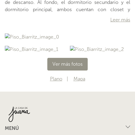
de descanso. Al fondo, el dormitorio secundario y el
dormitorio principal, ambos cuentan con closet y
comparten un balcón. Al centro está el renovado baño
Leer más
principal que comparten los tres dormitorios. El tercer
dormitorio es el más pequeño de todos por lo que
eventualmente puede ocuparse como escritorio o una
pequeña salita. Hacia el oriente, está el living comedor,
un espacio amplio y silencioso, gracias a sus lindas
puertas de madera permite independizar un espacio
Ver más fotos
…
Plano
Mapa
MENÚ