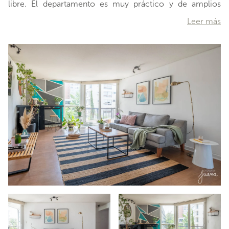
libre. El departamento es muy práctico y de amplios
espacios, con una doble orientación que permite la
Leer más
entrada de luz a todas las áreas de descanso y sociales,
estando el living, terraza y dormitorio principal hacia el
oriente, mientras que la cocina, comedor y dormitorio
secundario dan vista al poniente. También, todas las
ventanas son termopanel y cuenta con un lindo piso
flotante.Al ingresar, te recibe directamente un amplio
living, con un
…