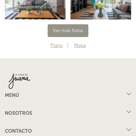
Ver más fotos
Plano
Mapa
MENÚ
Compra
NOSOTROS
Arriendo
FAQ
Vende tu propiedad
CONTACTO
Privacidad