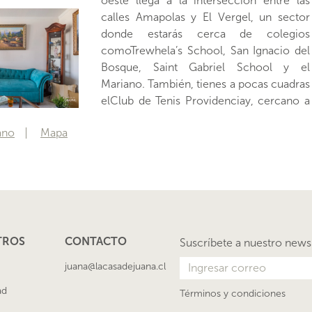
oeste llega a la intersección entre las
integrar los espacios gracias al tipo de
calles Amapolas y El Vergel, un sector
pared que los separa, mientras que hacia
donde estarás cerca de colegios
el otro extremo de estas áreas está la
comoTrewhela’s School, San Ignacio del
primera entrada a la terraza. Los
Bosque, Saint Gabriel School y el
Mariano. También, tienes a pocas cuadras
elClub de Tenis Providenciay, cercano a
ano
Mapa
TROS
CONTACTO
Suscríbete a nuestro news
juana@lacasadejuana.cl
ad
Términos y condiciones