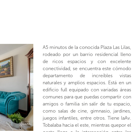
A5 minutos de la conocida Plaza Las Lilas,
la Plaza Las Lilas, muchos cafés y
rodeado por un barrio residencial lleno
restaurantes donde podrás variar tus
de ricos espacios y con excelente
tardes de teletrabajo o disfrutar un fin de
conectividad, se encuentra este cómodo
semana diferente cerca del parque. El
departamento de increíbles vistas
departamento tiene piso flotante y
naturales y amplios espacios. Está en un
espacios bien iluminados gracias a las
edificio full equipado con variadas áreas
amplias ventanas que tienen una vista
comunes para que puedas compartir con
despejada adornada por la naturaleza de
amigos o familia sin salir de tu espacio,
las calles cercanas, principalmente
como salas de cine, gimnasio, jardines,
orientado entre el sur y el oriente. El
juegos infantiles, entre otros. Tiene laAv.
living comedor queda al lado de la cocina
Tobalaba hacia el este, mientras quepor el
independiente, habiendo posibilidad de