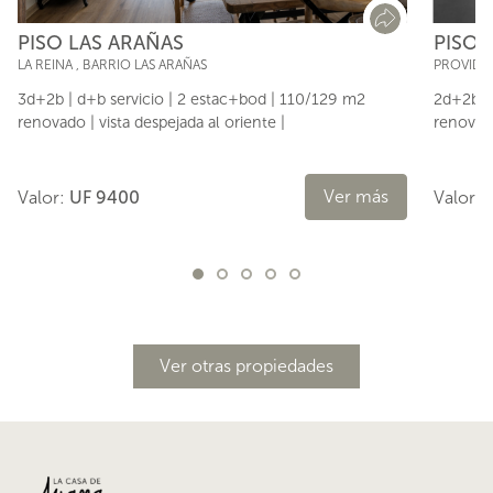
PISO LAS ARAÑAS
PISO 
LA REINA
,
BARRIO LAS ARAÑAS
PROVIDE
3d+2b | d+b servicio | 2 estac+bod | 110/129 m2
2d+2b |
renovado | vista despejada al oriente |
renovado
Ver más
Valor:
UF 9400
Valor:
Ver otras propiedades