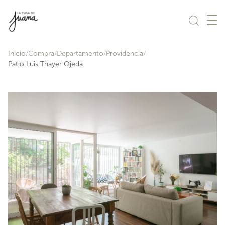
Saltar al contenido
Inicio
Compra
Departamento
Providencia
Patio Luis Thayer Ojeda