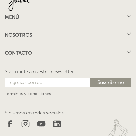
MENÚ
Compra
NOSOTROS
Arriendo
FAQ
Vende tu propiedad
CONTACTO
Privacidad
Arrienda tu propiedad
juana@lacasadejuana.cl
Contacto
Nosotros
Suscríbete a nuestro newsletter
Blog
Términos y condiciones
Síguenos en redes sociales