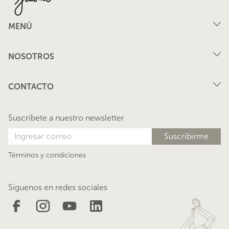
MENÚ
Compra
NOSOTROS
Arriendo
FAQ
Vende tu propiedad
CONTACTO
Privacidad
Arrienda tu propiedad
juana@lacasadejuana.cl
Contacto
Nosotros
Suscríbete a nuestro newsletter
Blog
Términos y condiciones
Síguenos en redes sociales