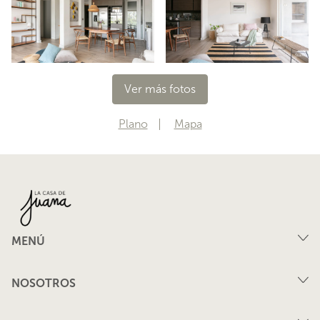
Ver más fotos
Plano
Mapa
MENÚ
Compra
NOSOTROS
Arriendo
FAQ
Vende tu propiedad