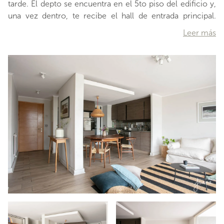
tarde. El depto se encuentra en el 5to piso del edificio y,
una vez dentro, te recibe el hall de entrada principal.
Pasado este, del lado derecho, encontrarás un primer
Leer más
acceso a la amplia cocina abierta, estilo americano, que
se integra al cómodo living comedor, terminando en una
excelente terraza con amplios ventanales y una linda vista
oriente, totalmente despejada sobre frondosos árboles.
Esta Terraza cuenta con parrilla en obra, ideal para un
compartir familiar. Todas las ventan
…