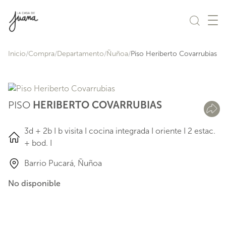
Saltar al contenido
Inicio
Compra
Departamento
Ñuñoa
Piso Heriberto Covarrubias
PISO
HERIBERTO COVARRUBIAS
3d + 2b I b visita I cocina integrada I oriente I 2 estac.
+ bod. I
Barrio Pucará, Ñuñoa
No disponible