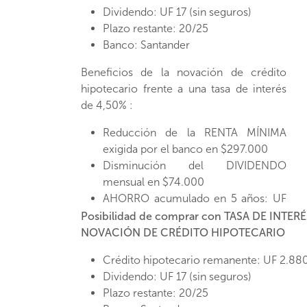
Dividendo: UF 17 (sin seguros)
Plazo restante: 20/25
Banco: Santander
Beneficios de la novación de crédito
hipotecario frente a una tasa de interés
de 4,50% :
Reducción de la RENTA MÍNIMA
exigida por el banco en $297.000
Disminución del DIVIDENDO
mensual en $74.000
AHORRO acumulado en 5 años: UF
176.
Posibilidad de comprar con TASA DE INTER
NOVACIÓN DE CRÉDITO HIPOTECARIO
Sujeto a evaluación de la institución
financiera y verificación de Ejecutiv@ de
Crédito hipotecario remanente: UF 2.88
Ventas. Cálculos aproximados al
Dividendo: UF 17 (sin seguros)
21/03/2025. La novación de crédito
Plazo restante: 20/25