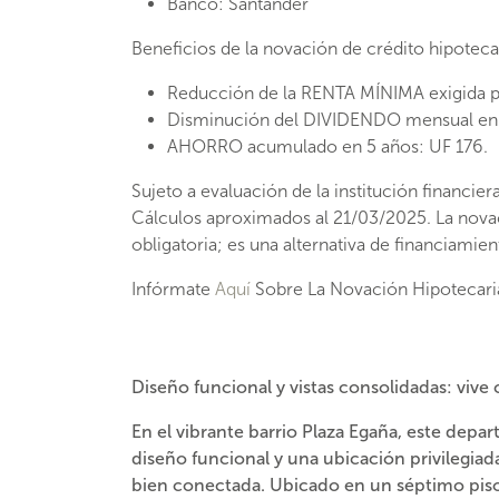
hipotecario no es obligatoria; es una
Banco: Santander
alternativa de financiamiento para la
Beneficios de la novación de crédito hipotecar
compra de la propiedad.
Reducción de la RENTA MÍNIMA exigida p
Disminución del DIVIDENDO mensual en
…
AHORRO acumulado en 5 años: UF 176.
Sujeto a evaluación de la institución financier
Cálculos aproximados al 21/03/2025. La novac
obligatoria; es una alternativa de financiamie
Infórmate
Aquí
Sobre La Novación Hipotecari
Diseño funcional y vistas consolidadas: vi
En el vibrante barrio Plaza Egaña, este
depar
diseño funcional y una ubicación privilegia
bien conectada. Ubicado en un séptimo piso