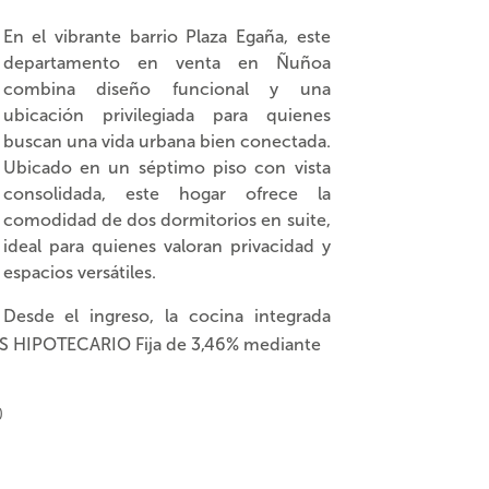
En el vibrante barrio Plaza Egaña, este
departamento en venta en Ñuñoa
combina diseño funcional y una
ubicación privilegiada para quienes
buscan una vida urbana bien conectada.
Ubicado en un séptimo piso con vista
consolidada, este hogar ofrece la
comodidad de dos dormitorios en suite,
ideal para quienes valoran privacidad y
espacios versátiles.
Desde el ingreso, la cocina integrada
marca el tono de este espacio: práctica,
ÉS HIPOTECARIO Fija de 3,46% mediante
equipada con encimera a gas, horno
eléctrico, campana y un mesón alto que
0
invita a compartir. Esta fluye
naturalmente hacia el living comedor y
una terra