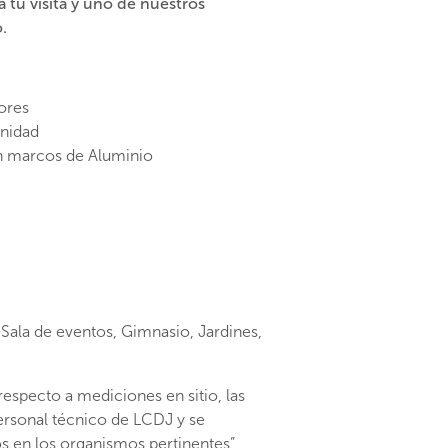
 tu visita y uno de nuestros
.
ores
nidad
n marcos de
Aluminio
 Sala de eventos, Gimnasio, Jardines,
especto a mediciones en sitio, las
personal técnico de
LCDJ
y se
 en los organismos pertinentes”