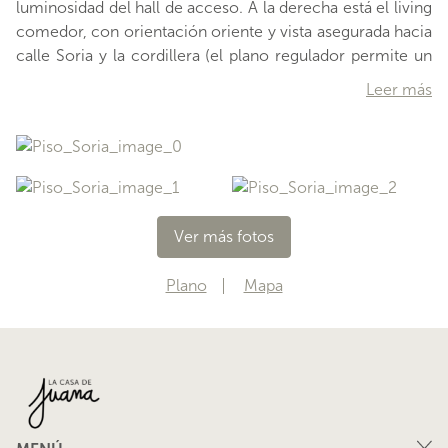
luminosidad del hall de acceso. A la derecha está el living
comedor, con orientación oriente y vista asegurada hacia
calle Soria y la cordillera (el plano regulador permite un
máximo de 10,5 mts). Esta zona es muy luminosa sobre
Leer más
todo durante las mañana, dado que recibe la luz desde el
amanecer. Destaca el papel mural traido de Europa y la
conexión directa con una amplia terraza, que permite un
pleno aprovechamiento como área social. Su gran alero
controla el asoleamiento, y la exposición visual desde la
calle. . Todo este espaci
Ver más fotos
…
Plano
Mapa