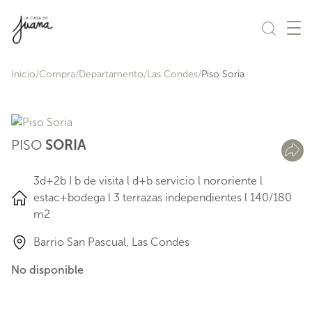
Saltar al contenido
Inicio
Compra
Departamento
Las Condes
Piso Soria
PISO
SORIA
3d+2b I b de visita l d+b servicio l nororiente l
estac+bodega l 3 terrazas independientes l 140/180
m2
Barrio San Pascual, Las Condes
No disponible