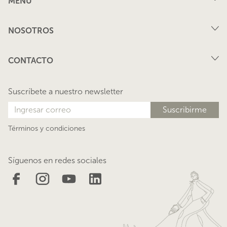
MENÚ
Compra
NOSOTROS
Arriendo
FAQ
Vende tu propiedad
CONTACTO
Privacidad
Arrienda tu propiedad
juana@lacasadejuana.cl
Contacto
Nosotros
Suscríbete a nuestro newsletter
Blog
Términos y condiciones
Síguenos en redes sociales