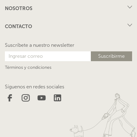
Compra
NOSOTROS
Arriendo
FAQ
Vende tu propiedad
CONTACTO
Privacidad
Arrienda tu propiedad
juana@lacasadejuana.cl
Contacto
Nosotros
Suscríbete a nuestro newsletter
Blog
Términos y condiciones
Síguenos en redes sociales