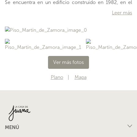
Se encuentra en un edificio construido en 1982, en el
sexto nivel con el ascensor, en un entrepiso (hay que
Leer más
subir medio tramo de escalera para llegar al acceso del
departamento). El edificio, en conjunto con un bloque de
menor altura, comparte lindos jardines con áreas verdes,
piscina y juegos infantiles. El sitio está rodeado por
grandes avenidas que garantizan unaexcelente
conectividad, comoCristóbal Colónque está
inmediatamente al sur,Américo Vespuciosur al
Ver más fotos
poniente,Manquehuesur, al oriente, yApoquindoque está
a 3 cuadras al norte, ofreciendo además una variedad de
Plano
Mapa
transporte público entre paraderos de RED y la estación
demetro Escuela Militar, a 13 minut
…
MENÚ