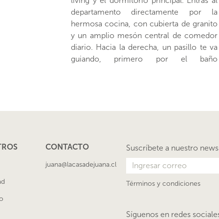
living y el dormitorio principal. Entras al
calefacción por radiadores eléctricos +
departamento directamente por la
ventanas termopanel PVC + piso de
hermosa cocina, con cubierta de granito
porcelanato + cocina de granito.
y un amplio mesón central de comedor
EQUIPAMIENTO EDIFICIO: ascensor +
diario. Hacia la derecha, un pasillo te va
guiando, primero por el baño
secundario(con espacio para lavadora y
TROS
CONTACTO
Suscríbete a nuestro news
juana@lacasadejuana.cl
ad
Términos y condiciones
o
Síguenos en redes sociale