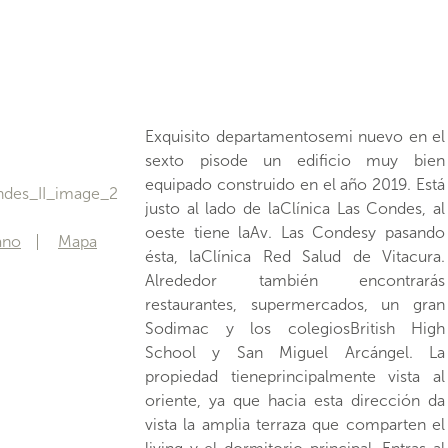
Exquisito departamentosemi nuevo en el
secadora), para luego ingresar al living
sexto pisode un edificio muy bien
comedor,un sector lleno de luzque
equipado construido en el año 2019. Está
termina con el primer acceso a la terraza.
justo al lado de laClínica Las Condes, al
Los dormitorios son de muy buen
oeste tiene laAv. Las Condesy pasando
tamaño, el secundario tienevista al patio
ano
Mapa
ésta, laClínica Red Salud de Vitacura.
interior del edificio, mientras queel
Alrededor también encontrarás
principal tiene su propia salida a la
restaurantes, supermercados, un gran
terraza, doble closet y un baño en suite.
Sodimac y los colegiosBritish High
¿Te gustaría conocer esta propiedad?
School y San Miguel Arcángel. La
Agenda tu visita y uno de nuestros
propiedad tieneprincipalmente vista al
embajadores te contactará para un
oriente, ya que hacia esta dirección da
recorrido. EQUIPAMIENTO: 2
vista la amplia terraza que comparten el
estacionamientos + bodega +