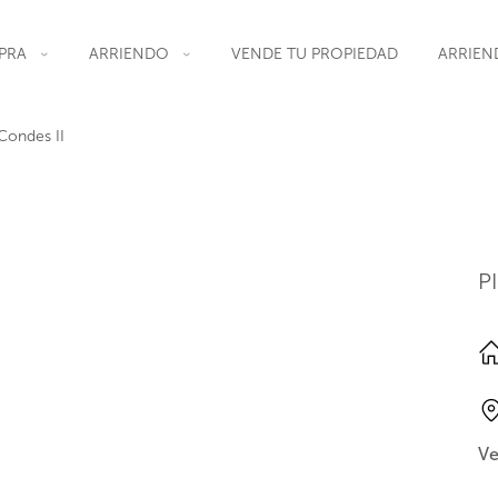
PRA
ARRIENDO
VENDE TU PROPIEDAD
ARRIEN
 Condes II
P
Ve