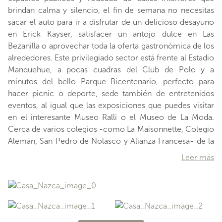
brindan calma y silencio, el fin de semana no necesitas
sacar el auto para ir a disfrutar de un delicioso desayuno
en Erick Kayser, satisfacer un antojo dulce en Las
Bezanilla o aprovechar toda la oferta gastronómica de los
alrededores. Este privilegiado sector está frente al Estadio
Manquehue, a pocas cuadras del Club de Polo y a
minutos del bello Parque Bicentenario, perfecto para
hacer picnic o deporte, sede también de entretenidos
eventos, al igual que las exposiciones que puedes visitar
en el interesante Museo Ralli o el Museo de La Moda.
Cerca de varios colegios -como La Maisonnette, Colegio
Alemán, San Pedro de Nolasco y Alianza Francesa- de la
Clínica Alemana y del Mall Casa Costanera, en pocas
Leer más
cuadras a la redonda también encontrarás pequeños y
bonitos comercios que te sacarán de algún apuro. En una
calle tranquila se ubica esta preciosa casa originalmente
construida en 1970 pero remodelada completamente el
año 2017, incluyendo la renovación de todo el sistema