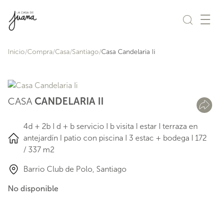
Saltar al contenido
Inicio
Compra
Casa
Santiago
Casa Candelaria Ii
CASA
CANDELARIA II
4d + 2b I d + b servicio I b visita I estar I terraza en
antejardín I patio con piscina I 3 estac + bodega I 172
/ 337 m2
Barrio Club de Polo, Santiago
No disponible