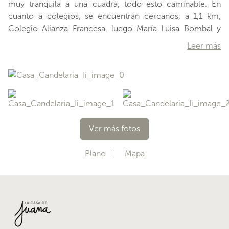
muy tranquila a una cuadra, todo esto caminable. En
cuanto a colegios, se encuentran cercanos, a 1,1 km,
Colegio Alianza Francesa, luego María Luisa Bombal y
Bradford School. Entrando a esta casa del año 1970,
Leer más
accedemos por la entradanorponiente, por medio de un
hall recibidor. Este espacio nos invita al área social en su
izquierda, por un umbral de dos puertas, y una notable
doble altura. Notarás que todo el espacio está cubierto de
piso de maderaparquetrecién pulido y vitrificado. Este
espacio está conectado al comedor,
Ver más fotos
…
Plano
Mapa