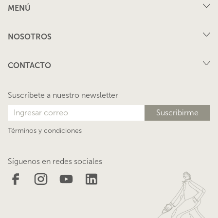
MENÚ
Compra
NOSOTROS
Arriendo
FAQ
Vende tu propiedad
CONTACTO
Privacidad
Arrienda tu propiedad
juana@lacasadejuana.cl
Contacto
Nosotros
Suscríbete a nuestro newsletter
Blog
Términos y condiciones
Síguenos en redes sociales