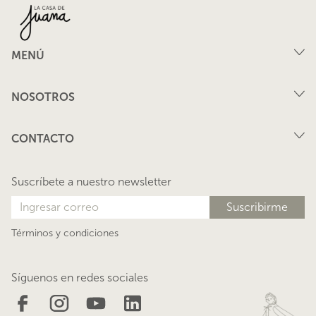
MENÚ
Compra
NOSOTROS
Arriendo
FAQ
Vende tu propiedad
CONTACTO
Privacidad
Arrienda tu propiedad
juana@lacasadejuana.cl
Contacto
Nosotros
Suscríbete a nuestro newsletter
Blog
Términos y condiciones
Síguenos en redes sociales