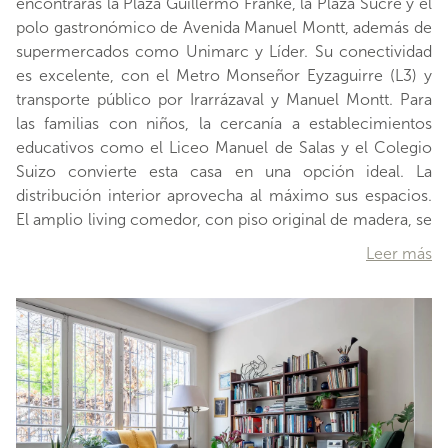
encontrarás la Plaza Guillermo Franke, la Plaza Sucre y el
polo gastronómico de Avenida Manuel Montt, además de
supermercados como Unimarc y Líder. Su conectividad
es excelente, con el Metro Monseñor Eyzaguirre (L3) y
transporte público por Irarrázaval y Manuel Montt. Para
las familias con niños, la cercanía a establecimientos
educativos como el Liceo Manuel de Salas y el Colegio
Suizo convierte esta casa en una opción ideal. La
distribución interior aprovecha al máximo sus espacios.
El amplio living comedor, con piso original de madera, se
vincula directamente con el jardín trasero, que incluye un
Leer más
deck perfecto para crear un área de terraza. La cocina
remodelada se integra al comedor, maximizando
funcionalidad y confort. Los 3 dormitorios ofrecen
versatilidad, especialmente el del segundo piso, que
puede ser utilizado como oficina o sala de estudio.
Materiales nobles como parquet vitrificado y vent
…