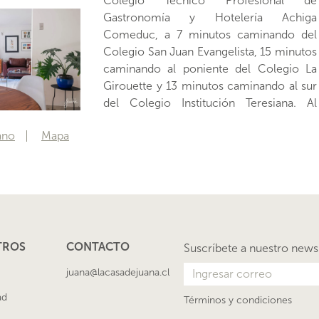
Colegio Técnico Profesional de
Frente a éste, verás el acceso principal de
Gastronomía y Hotelería Achiga
la propiedad. Una vez dentro, te recibe el
Comeduc, a 7 minutos caminando del
hall de entrada que da paso a las
Colegio San Juan Evangelista, 15 minutos
diferentes áreas interiores, a mano
caminando al poniente del Colegio La
derecha estarás en el living, con piso de
Girouette y 13 minutos caminando al sur
del Colegio Institución Teresiana. Al
ano
Mapa
TROS
CONTACTO
Suscríbete a nuestro news
juana@lacasadejuana.cl
ad
Términos y condiciones