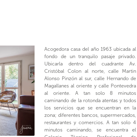
Acogedora casa del año 1963 ubicada al
entrar al pasaje verás que nuestra casa es
fondo de un tranquilo pasaje privado.
una de las 2 casa del fondo, con
Ubicarla dentro del cuadrante Av.
orientación sur poniente, contarás con
Cristóbal Colon al norte, calle Martin
espacio para 1 puestos de
Alonso Pinzón al sur, calle Hernando de
estacionamiento al exterior de la
Magallanes al oriente y calle Pontevedra
propiedad. Pasando el portón de ingreso
al oriente. A tan solo 8 minutos
estarás en el amplio espacio de jardín,
caminando de la rotonda atentas y todos
actualmente con pasto artificial en donde
los servicios que se encuentran en la
podrás ubicar distintos juegos infantiles o
zona; diferentes bancos, supermercados,
incluso utilizarlo como puestos de
restaurantes y comercios. A tan solo 4
estacionamiento al interior, este patio
minutos caminando, se encuentra el
rodea la casa por el lado sur y oriente.