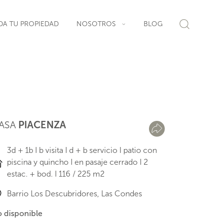
DA TU PROPIEDAD
NOSOTROS
BLOG
ASA
PIACENZA
3d + 1b I b visita I d + b servicio I patio con
piscina y quincho I en pasaje cerrado I 2
estac. + bod. I 116 / 225 m2
Barrio Los Descubridores, Las Condes
 disponible