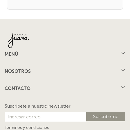
MENÚ
Compra
NOSOTROS
Arriendo
FAQ
Vende tu propiedad
CONTACTO
Privacidad
Arrienda tu propiedad
juana@lacasadejuana.cl
Contacto
Nosotros
Suscríbete a nuestro newsletter
Blog
Términos y condiciones