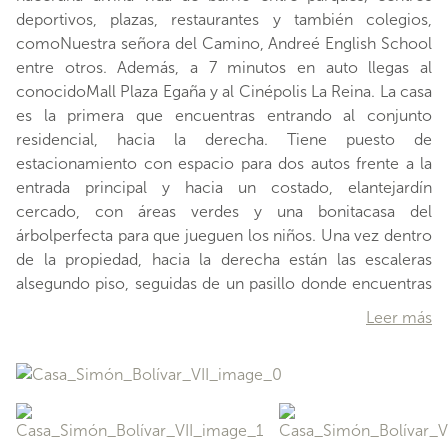
deportivos, plazas, restaurantes y también colegios,
comoNuestra señora del Camino, Andreé English School
entre otros. Además, a 7 minutos en auto llegas al
conocidoMall Plaza Egaña y al Cinépolis La Reina. La casa
es la primera que encuentras entrando al conjunto
residencial, hacia la derecha. Tiene puesto de
estacionamiento con espacio para dos autos frente a la
entrada principal y hacia un costado, elantejardín
cercado, con áreas verdes y una bonitacasa del
árbolperfecta para que jueguen los niños. Una vez dentro
de la propiedad, hacia la derecha están las escaleras
alsegundo piso, seguidas de un pasillo donde encuentras
en orden, elescritorio con vista al antejardín, un baño con
Leer más
tina y ventilación natural (al igual que todos los de la casa)
y al fondoun dormitorio amplio, con baño en suite, walk
in closet y ventanales con su propia salida al patio,un
sector también lleno de color,con piscina y una terraza
techada. Volviendo a la entrada principal, hacia la