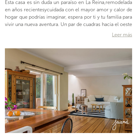
Esta casa es sin duda un paraíso en La Reina,remodelada
en años recientesycuidada con el mayor amor y calor de
hogar que podrías imaginar, espera por ti y tu familia para
vivir una nueva aventura. Un par de cuadras hacia el oeste
tienela Av. Ossa y hacia el este la Av. Tobalaba, por lo que
Leer más
se ubica en un sector con excelente conectividad
vehicular. A solo 10 minutos hacia el sur tiene elMall Plaza
Egaña, donde tendrás metro, supermercado, cine y
variedad de comercios entre tiendas y restaurantes.
Respecto a la oferta educativa, se encuentra próximo a
losColegios La Salle, Teresiano, Calasanz, Andreé y Rubén
Darío. Desde el instante en que pasas el portón de acceso
y te topas con la fachada, quedarás fascinado por
suestructura de tres pisos,rodeada de naturaleza y con
colores y diseños típicos de
…