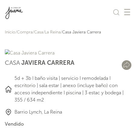
Saltar al contenido
Inicio
Compra
Casa
La Reina
Casa Javiera Carrera
CASA
JAVIERA CARRERA
5d + 3b I baño visita | servicio I remodelada I
escritorio | sala estar | anexo (incluye baño) con
acceso independiente I piscina | 3 estac y bodega |
355 / 634 m2
Barrio Lynch, La Reina
Vendido