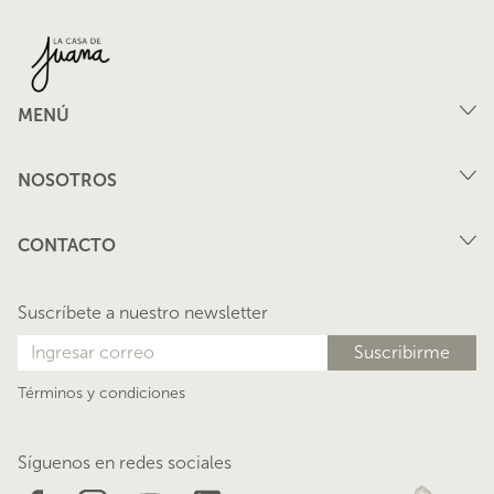
MENÚ
Compra
NOSOTROS
Arriendo
FAQ
Vende tu propiedad
CONTACTO
Privacidad
Arrienda tu propiedad
juana@lacasadejuana.cl
Contacto
Nosotros
Suscríbete a nuestro newsletter
Blog
Términos y condiciones
Síguenos en redes sociales