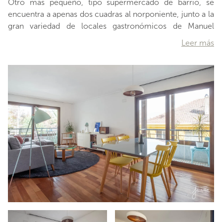
Otro más pequeño, tipo supermercado de barrio, se
encuentra a apenas dos cuadras al norponiente, junto a la
gran variedad de locales gastronómicos de Manuel
Montt. El centro cívico de la comuna, con la preciosa
Leer más
municipalidad y su plaza, así como launiversidad Finis
Terrae y Gabriela Mistral, se encuentran a apenas un par
de cuadras, por Pedro de Valdivia. El departamento ha
sido completamente remodelado, ofreciendo una
preciosa cocina y baños de lindos diseños y
terminaciones muy actuales. Asimismo, los recintos es
…