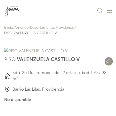
Saltar al contenido
Inicio
Arriendo
Departamento
Providencia
PISO VALENZUELA CASTILLO V
PISO
VALENZUELA CASTILLO V
3d + 2b I full remodelado I 2 estac. + bod. I 79 / 92
m2​​
Barrio Las Lilas, Providencia
No disponible