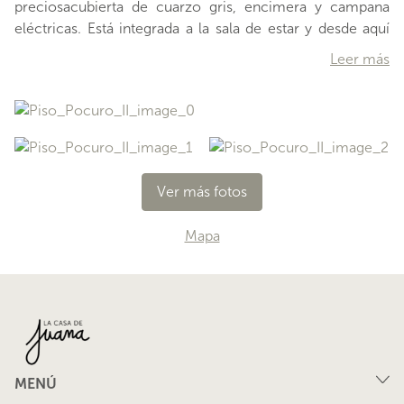
preciosacubierta de cuarzo gris, encimera y campana
eléctricas. Está integrada a la sala de estar y desde aquí
puedes salir a larica terraza, con barandas de cristal
Leer más
templado yvista al Poniente.En este sector se ubica la
logia, con un espacio independiente. Junto al estar
encontrarás eldormitorio, con walk in closet y baño en
suite, el cual tiene la rica ventaja de contar también con
salida a la terraza. ¿Te gustaría conocer esta propiedad?
Agenda tu visita y uno de nuestros embajadores
Ver más fotos
…
Mapa
MENÚ