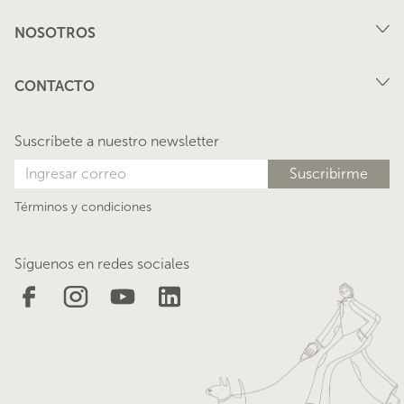
Compra
NOSOTROS
Arriendo
FAQ
Vende tu propiedad
CONTACTO
Privacidad
Arrienda tu propiedad
juana@lacasadejuana.cl
Contacto
Nosotros
Suscríbete a nuestro newsletter
Blog
Términos y condiciones
Síguenos en redes sociales