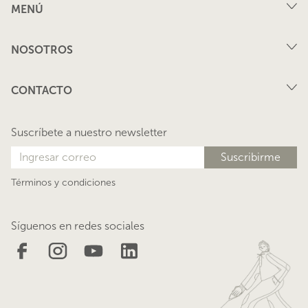
MENÚ
Compra
NOSOTROS
Arriendo
FAQ
Vende tu propiedad
CONTACTO
Privacidad
Arrienda tu propiedad
juana@lacasadejuana.cl
Contacto
Nosotros
Suscríbete a nuestro newsletter
Blog
Términos y condiciones
Síguenos en redes sociales