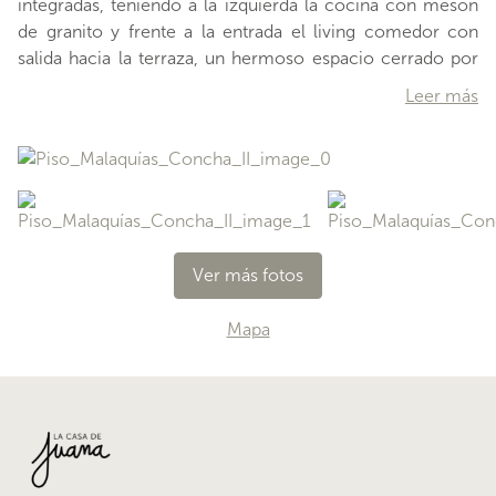
integradas, teniendo a la izquierda la cocina con mesón
de granito y frente a la entrada el living comedor con
salida hacia la terraza, un hermoso espacio cerrado por
techo y ventanales, con vista natural. Luego, el
Leer más
departamento cuenta con dos habitaciones amplias que
comparten un baño grande. El dormitorio principal tiene
salida a la terraza. ¿Te gustaría conocer esta propiedad?
Agenda tu visita y uno de nuestros embajadores te
contactará para un recorrido. EQUIPAMIENTO: 1
estacionamiento + bodega + calefacción por
Ver más fotos
…
Mapa