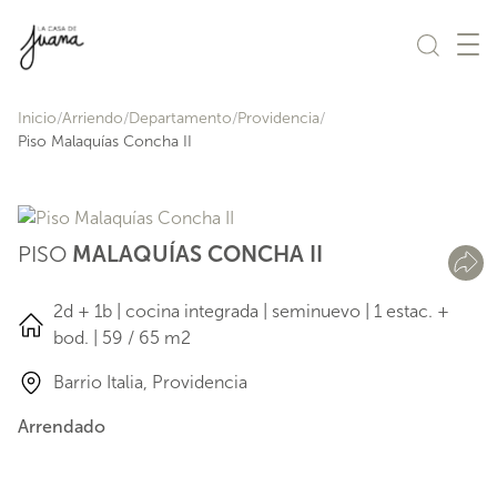
Saltar al contenido
Inicio
Arriendo
Departamento
Providencia
Piso Malaquías Concha II
PISO
MALAQUÍAS CONCHA II
2d + 1b | cocina integrada | seminuevo | 1 estac. +
bod. | 59 / 65 m2
Barrio Italia, Providencia
Arrendado