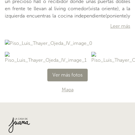
un precioso hall o recibidor donde unas puertas dobles
en frente te llevan al living comedor(vista oriente), a la
izquierda encuentras la cocina independiente(poniente)y
hacia la izquierda una última puerta separa el pasillo hacia
Leer más
los baños y dormitorios. La cocina es un espacio muy
grande, con mesón a ambos lados, logia integrada, una
zona perfecta para un comedor de uso diario y también,
del otro extremo, conexión directa con el comedor
principal, junto al living. Esta última zona mencionada
tiene un gran tamaño y exquisita iluminación g
Ver más fotos
…
Mapa