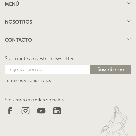
MENÚ
Compra
NOSOTROS
Arriendo
FAQ
Vende tu propiedad
CONTACTO
Privacidad
Arrienda tu propiedad
juana@lacasadejuana.cl
Contacto
Nosotros
Suscríbete a nuestro newsletter
Blog
Términos y condiciones
Síguenos en redes sociales