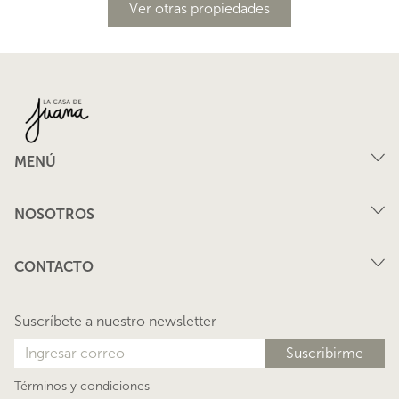
Ver otras propiedades
MENÚ
Compra
NOSOTROS
Arriendo
FAQ
Vende tu propiedad
CONTACTO
Privacidad
Arrienda tu propiedad
juana@lacasadejuana.cl
Contacto
Nosotros
Suscríbete a nuestro newsletter
Blog
Términos y condiciones