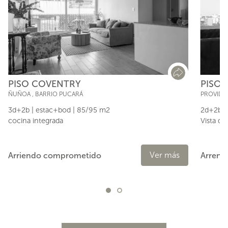
PISO
PISO COVENTRY
PROVIDE
ÑUÑOA
,
BARRIO PUCARÁ
2d+2b |
3d+2b | estac+bod | 85/95 m2
Vista de
cocina integrada
Ver más
Arrend
Arriendo comprometido