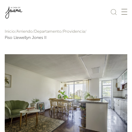
Saltar al contenido
Inicio
Arriendo
Departamento
Providencia
Piso Llewellyn Jones II