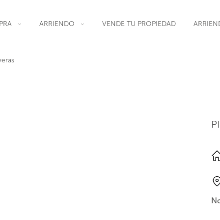
PRA
ARRIENDO
VENDE TU PROPIEDAD
ARRIEN
veras
P
No