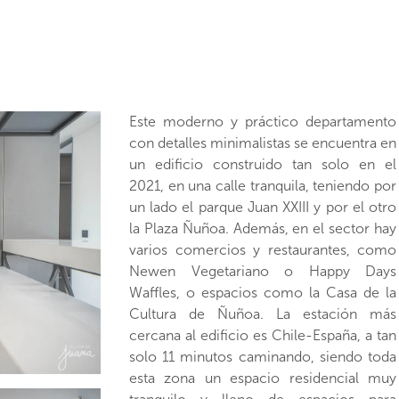
Este moderno y práctico departamento
una orientación poniente. Al entrar,
con detalles minimalistas se encuentra en
encuentras la cocina integrada del lado
un edificio construido tan solo en el
izquierdo, conectando hacia el frente
2021, en una calle tranquila, teniendo por
con el amplio living comedor y la salida a
un lado el parque Juan XXIII y por el otro
la mencionada terraza. Por otro lado, los
la Plaza Ñuñoa. Además, en el sector hay
dormitorios son de gran tamaño, así
varios comercios y restaurantes, como
como los baños. El dormitorio principal
Newen Vegetariano o Happy Days
es en suite y tiene una puerta de acceso
Waffles, o espacios como la Casa de la
directo hacia la terraza. El departamento
Cultura de Ñuñoa. La estación más
es full eléctrico e incluye en el arriendo
cercana al edificio es Chile-España, a tan
lavadora, refrigerador, lavavajillas,
solo 11 minutos caminando, siendo toda
microondas, cortinas y alarma de
esta zona un espacio residencial muy
seguridad. Además, toda la propiedad