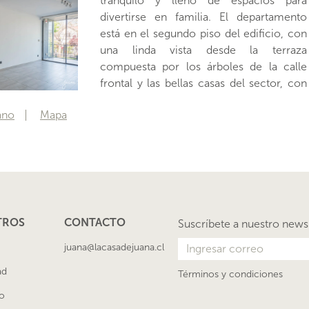
tranquilo y lleno de espacios para
tiene ventanas termopanel, un lindo piso
divertirse en familia. El departamento
de porcelanato que ayuda a mejorar la
está en el segundo piso del edificio, con
sensación de amplitud en los espacios y
una linda vista desde la terraza
compuesta por los árboles de la calle
frontal y las bellas casas del sector, con
ano
Mapa
TROS
CONTACTO
Suscríbete a nuestro news
juana@lacasadejuana.cl
ad
Términos y condiciones
o