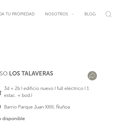
DA TU PROPIEDAD
NOSOTROS
BLOG
ISO
LOS TALAVERAS
3d + 2b I edificio nuevo I full eléctrico I 1
estac. + bod.I
Barrio Parque Juan XXIII, Ñuñoa
 disponible