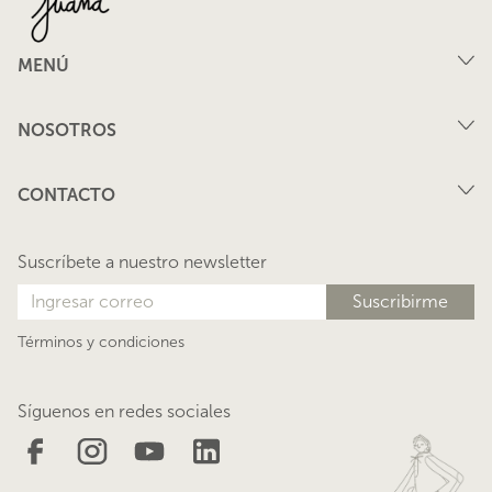
MENÚ
Compra
NOSOTROS
Arriendo
FAQ
Vende tu propiedad
CONTACTO
Privacidad
Arrienda tu propiedad
juana@lacasadejuana.cl
Contacto
Nosotros
Suscríbete a nuestro newsletter
Blog
Términos y condiciones
Síguenos en redes sociales