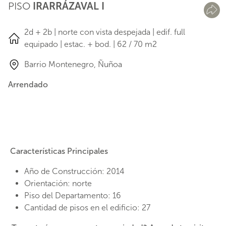
PISO
IRARRÁZAVAL I
2d + 2b | norte con vista despejada | edif. full
equipado | estac. + bod. | 62 / 70 m2
Barrio Montenegro, Ñuñoa
Arrendado
Características Principales
Año de Construcción
:
2014
Orientación
:
norte
Piso del Departamento
:
16
Cantidad de pisos en el edificio
:
27